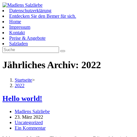
Zum
Inhalt
Datenschutzerklärung
springen
Entdecken Sie den Bemer für sich.
Home
Impressum
Kontakt
Preise & Angebote
Salzladen
Jährliches Archiv: 2022
Startseite
>
2022
Hello world!
Beitrags-
Madlens Salzliebe
Autor:
Beitrag
23. März 2022
veröffentlicht:
Beitrags-
Uncategorized
Kategorie:
Beitrags-
Ein Kommentar
Kommentare: